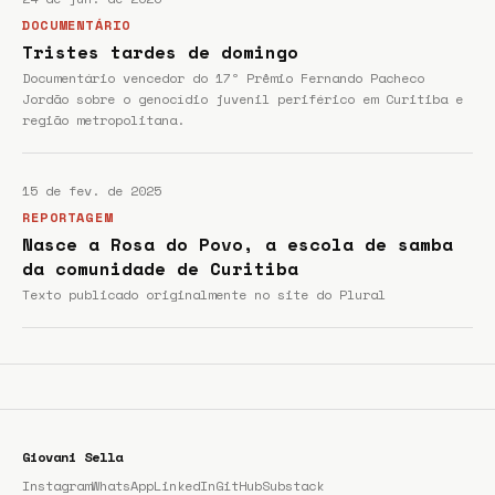
DOCUMENTÁRIO
Tristes tardes de domingo
Documentário vencedor do 17º Prêmio Fernando Pacheco
Jordão sobre o genocídio juvenil periférico em Curitiba e
região metropolitana.
15 de fev. de 2025
REPORTAGEM
Nasce a Rosa do Povo, a escola de samba
da comunidade de Curitiba
Texto publicado originalmente no site do Plural
Giovani Sella
Instagram
WhatsApp
LinkedIn
GitHub
Substack